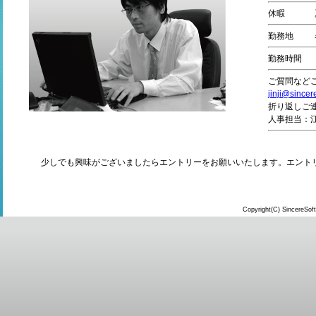
休暇
勤務地
勤務時間
ご質問など
jinji@sincer
折り返しご
人事担当：
少しでも興味がございましたらエントリーをお願いいたします。エント
Copyright(C) SincereSoft