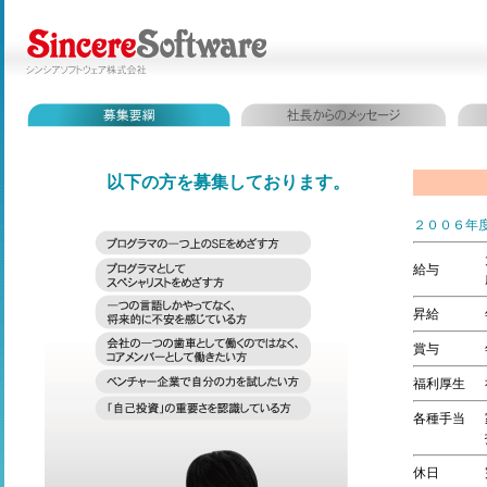
以下の方を募集しております。
２００６年
給与
昇給
賞与
福利厚生
各種手当
休日